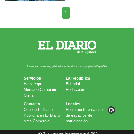
1
Redacción, corrección y publicación en las oficinas de su propietario Payn​é S.A.
Servicios
La República
Horóscopo
Editorial
Mercado Cambiario
Redacción
Clima
Contacto
Legales
Conocé El Diario
Reglamento para uso
Publicitá en El Diario
de espacios de
Área Comercial
participación
Todos los derechos reservados © 2026