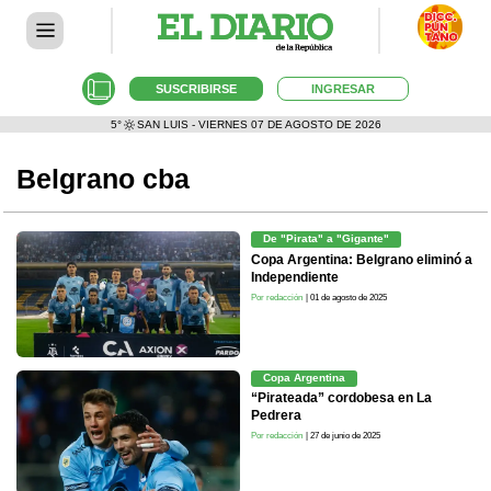
SUSCRIBIRSE
INGRESAR
5°
SAN LUIS - VIERNES 07 DE AGOSTO DE 2026
Belgrano cba
De "Pirata" a "Gigante"
Copa Argentina: Belgrano eliminó a
Independiente
Por redacción
| 01 de agosto de 2025
Copa Argentina
“Pirateada” cordobesa en La
Pedrera
Por redacción
| 27 de junio de 2025