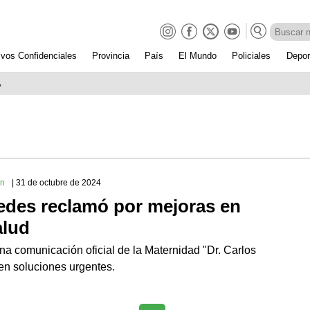
ivos Confidenciales
Provincia
País
El Mundo
Policiales
Depor
A
ón
| 31 de octubre de 2024
edes reclamó por mejoras en
alud
una comunicación oficial de la Maternidad "Dr. Carlos
ren soluciones urgentes.