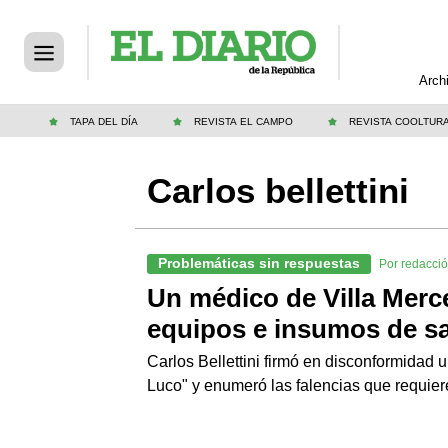
Arch
TAPA DEL DÍA
REVISTA EL CAMPO
REVISTA COOLTUR
Carlos bellettini
Problemáticas sin respuestas
Por redacci
Un médico de Villa Merc
equipos e insumos de s
Carlos Bellettini firmó en disconformidad 
Luco" y enumeró las falencias que requie