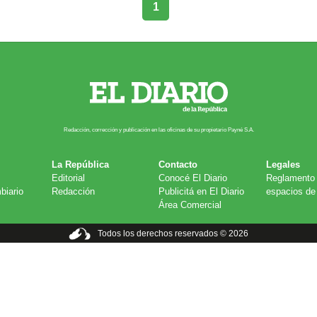
1
Redacción, corrección y publicación en las oficinas de su propietario Payn​é S.A.
La República
Contacto
Legales
Editorial
Conocé El Diario
Reglamento 
biario
Redacción
Publicitá en El Diario
espacios de 
Área Comercial
Todos los derechos reservados © 2026