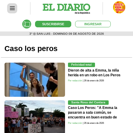
SUSCRIBIRSE
INGRESAR
3°
SAN LUIS - DOMINGO 09 DE AGOSTO DE 2026
Caso los peros
Felicidad total
Dieron de alta a Emma, la niña
herida en un robo en Los Peros
Por redacción
| 26 de enero de 2026
Santa Rosa del Conlara
Caso Los Peros: "A Emma la
pasaron a sala común, se
encuentra en buen estado de
salud"
Por redacción
| 26 de enero de 2026