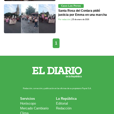
Caso Los Peros
Santa Rosa del Conlara pidió
justicia por Emma en una marcha
Por redacción
| 25 de enero de 2026
1
Redacción, corrección y publicación en las oficinas de su propietario Payn​é S.A.
Servicios
La República
Horóscopo
Editorial
Mercado Cambiario
Redacción
Clima