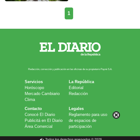
1
Redacción, corrección y publicación en las oficinas de su propietario Payn​é S.A.
Servicios
La República
Horóscopo
Editorial
Mercado Cambiario
Redacción
Clima
Contacto
Legales
Conocé El Diario
Reglamento para uso
Publicitá en El Diario
de espacios de
Área Comercial
participación
Todos los derechos reservados © 2026