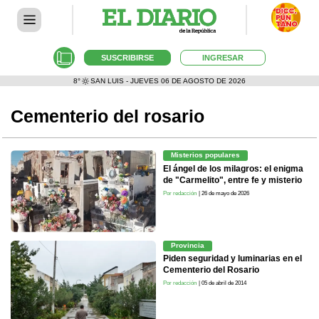
SUSCRIBIRSE
INGRESAR
8°
SAN LUIS - JUEVES 06 DE AGOSTO DE 2026
Cementerio del rosario
Misterios populares
El ángel de los milagros: el enigma
de "Carmelito", entre fe y misterio
Por redacción
| 26 de mayo de 2026
Provincia
Piden seguridad y luminarias en el
Cementerio del Rosario
Por redacción
| 05 de abril de 2014