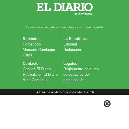
Redacción, corrección y publicación en las oficinas de su propietario Payn​é S.A.
Servicios
La República
Horóscopo
Editorial
Mercado Cambiario
Redacción
Clima
Contacto
Legales
Conocé El Diario
Reglamento para uso
Publicitá en El Diario
de espacios de
Área Comercial
participación
Todos los derechos reservados © 2026