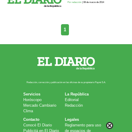
Por redacción
| 08 de marzo de 2014
1
Redacción, corrección y publicación en las oficinas de su propietario Payn​é S.A.
Servicios
La República
Horóscopo
Editorial
Mercado Cambiario
Redacción
Clima
Contacto
Legales
Conocé El Diario
Reglamento para uso
Publicitá en El Diario
de espacios de