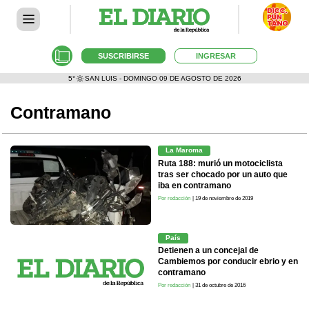
SUSCRIBIRSE
INGRESAR
5°
SAN LUIS - DOMINGO 09 DE AGOSTO DE 2026
Contramano
La Maroma
Ruta 188: murió un motociclista
tras ser chocado por un auto que
iba en contramano
Por redacción
| 19 de noviembre de 2019
País
Detienen a un concejal de
Cambiemos por conducir ebrio y en
contramano
Por redacción
| 31 de octubre de 2016