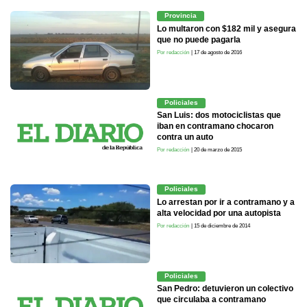
Provincia
Lo multaron con $182 mil y asegura
que no puede pagarla
Por redacción
| 17 de agosto de 2016
Policiales
San Luis: dos motociclistas que
iban en contramano chocaron
contra un auto
Por redacción
| 20 de marzo de 2015
Policiales
Lo arrestan por ir a contramano y a
alta velocidad por una autopista
Por redacción
| 15 de diciembre de 2014
Policiales
San Pedro: detuvieron un colectivo
que circulaba a contramano