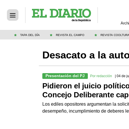
Arch
TAPA DEL DÍA
REVISTA EL CAMPO
REVISTA COOLTUR
Desacato a la aut
Presentación del PJ
Por redacción
| 04 de 
Pidieron el juicio polític
Concejo Deliberante capi
Los ediles opositores argumentan la solic
desempeño, incumplimiento de deberes lega