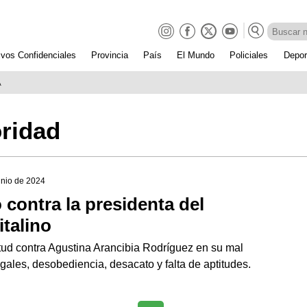
ivos Confidenciales
Provincia
País
El Mundo
Policiales
Depor
A
oridad
junio de 2024
o contra la presidenta del
talino
itud contra Agustina Arancibia Rodríguez en su mal
les, desobediencia, desacato y falta de aptitudes.