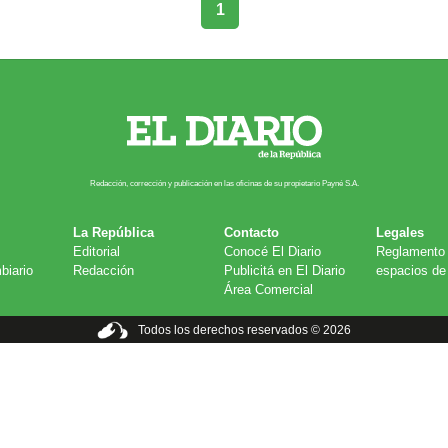
1
Redacción, corrección y publicación en las oficinas de su propietario Payn​é S.A.
La República
Contacto
Legales
Editorial
Conocé El Diario
Reglamento 
biario
Redacción
Publicitá en El Diario
espacios de 
Área Comercial
Todos los derechos reservados © 2026