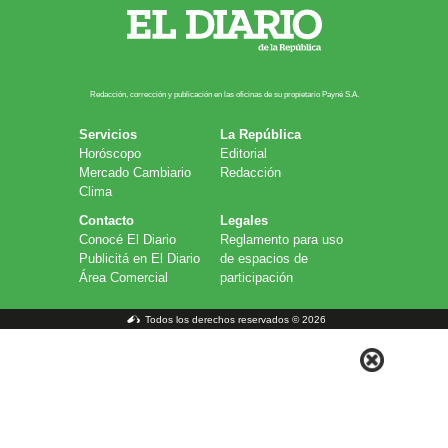
Redacción, corrección y publicación en las oficinas de su propietario Payn​é S.A.
Servicios
La República
Horóscopo
Editorial
Mercado Cambiario
Redacción
Clima
Contacto
Legales
Conocé El Diario
Reglamento para uso
Publicitá en El Diario
de espacios de
Área Comercial
participación
Todos los derechos reservados © 2026