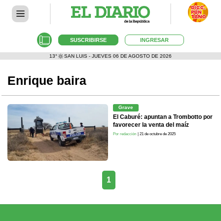
SUSCRIBIRSE
INGRESAR
13°
SAN LUIS - JUEVES 06 DE AGOSTO DE 2026
Enrique baira
Grave
El Caburé: apuntan a Trombotto por
favorecer la venta del maíz
Por redacción
| 21 de octubre de 2025
1