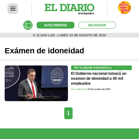
SUSCRIBIRSE
INGRESAR
4°
SAN LUIS - LUNES 10 DE AGOSTO DE 2026
Exámen de idoneidad
De la planta transitoria y
contratados
El Gobierno nacional tomará un
examen de idoneidad a 40 mil
empleados
Por redacción
| 10 de octubre de 2024
1