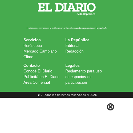
Redacción, corrección y publicación en las oficinas de su propietario Payn​é S.A.
Servicios
La República
Horóscopo
Editorial
Mercado Cambiario
Redacción
Clima
Contacto
Legales
Conocé El Diario
Reglamento para uso
Publicitá en El Diario
de espacios de
Área Comercial
participación
Todos los derechos reservados © 2026