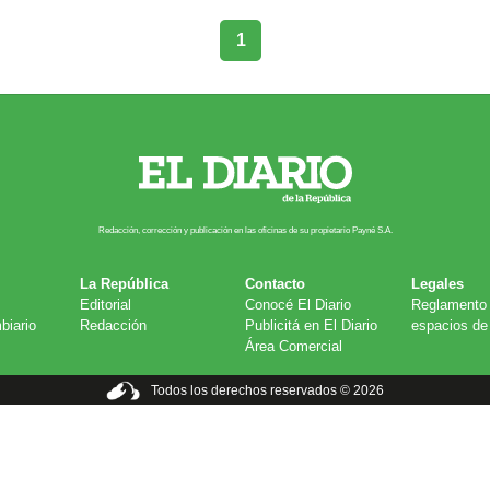
1
Redacción, corrección y publicación en las oficinas de su propietario Payn​é S.A.
La República
Contacto
Legales
Editorial
Conocé El Diario
Reglamento 
biario
Redacción
Publicitá en El Diario
espacios de 
Área Comercial
Todos los derechos reservados © 2026