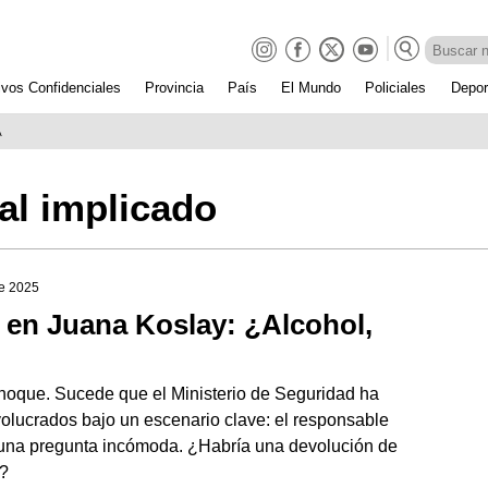
ivos Confidenciales
Provincia
País
El Mundo
Policiales
Depor
A
al implicado
de 2025
e en Juana Koslay: ¿Alcohol,
choque. Sucede que el Ministerio de Seguridad ha
volucrados bajo un escenario clave: el responsable
í una pregunta incómoda. ¿Habría una devolución de
a?