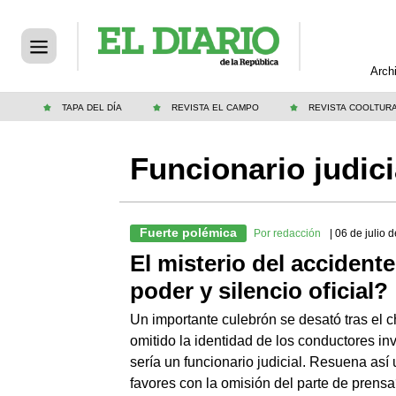
Arch
TAPA DEL DÍA
REVISTA EL CAMPO
REVISTA COOLTUR
Funcionario judici
Fuerte polémica
Por redacción
| 06 de julio 
El misterio del accident
poder y silencio oficial?
Un importante culebrón se desató tras el 
omitido la identidad de los conductores in
sería un funcionario judicial. Resuena as
favores con la omisión del parte de prens