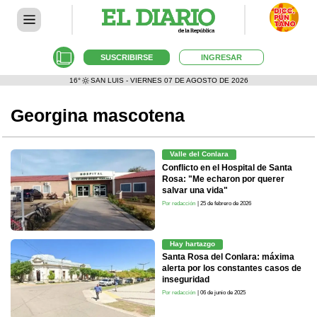
SUSCRIBIRSE
INGRESAR
16°
SAN LUIS - VIERNES 07 DE AGOSTO DE 2026
Georgina mascotena
Valle del Conlara
Conflicto en el Hospital de Santa
Rosa: "Me echaron por querer
salvar una vida"
Por redacción
| 25 de febrero de 2026
Hay hartazgo
Santa Rosa del Conlara: máxima
alerta por los constantes casos de
inseguridad
Por redacción
| 06 de junio de 2025