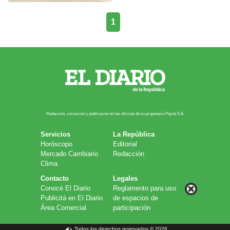
1
Redacción, corrección y publicación en las oficinas de su propietario Payn​é S.A.
Servicios
La República
Horóscopo
Editorial
Mercado Cambiario
Redacción
Clima
Contacto
Legales
Conocé El Diario
Reglamento para uso
Publicitá en El Diario
de espacios de
Área Comercial
participación
Todos los derechos reservados © 2026