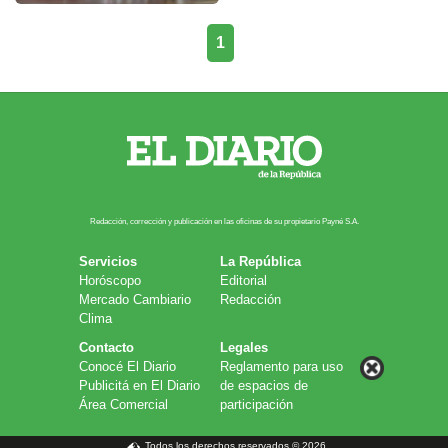
1
Redacción, corrección y publicación en las oficinas de su propietario Payn​é S.A.
Servicios
La República
Horóscopo
Editorial
Mercado Cambiario
Redacción
Clima
Contacto
Legales
Conocé El Diario
Reglamento para uso
Publicitá en El Diario
de espacios de
Área Comercial
participación
Todos los derechos reservados © 2026