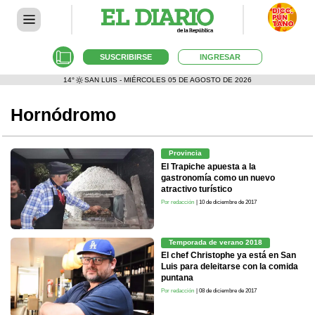
SUSCRIBIRSE
INGRESAR
14°
SAN LUIS - MIÉRCOLES 05 DE AGOSTO DE 2026
Hornódromo
Provincia
El Trapiche apuesta a la
gastronomía como un nuevo
atractivo turístico
Por redacción
| 10 de diciembre de 2017
Temporada de verano 2018
El chef Christophe ya está en San
Luis para deleitarse con la comida
puntana
Por redacción
| 08 de diciembre de 2017