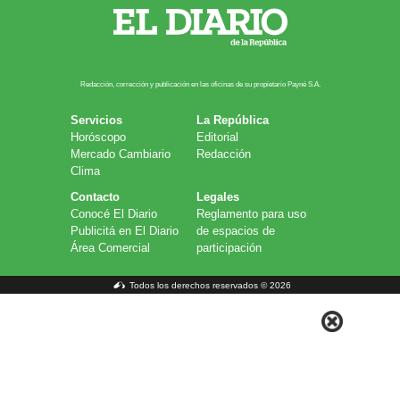
Redacción, corrección y publicación en las oficinas de su propietario Payn​é S.A.
Servicios
La República
Horóscopo
Editorial
Mercado Cambiario
Redacción
Clima
Contacto
Legales
Conocé El Diario
Reglamento para uso
Publicitá en El Diario
de espacios de
Área Comercial
participación
Todos los derechos reservados © 2026