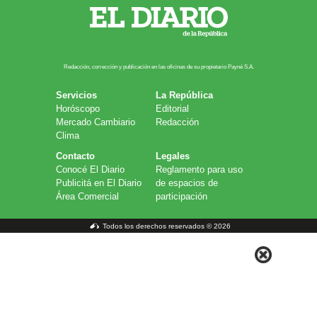
Redacción, corrección y publicación en las oficinas de su propietario Payn​é S.A.
Servicios
La República
Horóscopo
Editorial
Mercado Cambiario
Redacción
Clima
Contacto
Legales
Conocé El Diario
Reglamento para uso
Publicitá en El Diario
de espacios de
Área Comercial
participación
Todos los derechos reservados © 2026