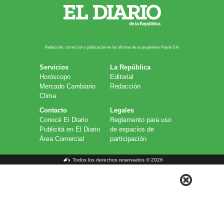
Redacción, corrección y publicación en las oficinas de su propietario Payn​é S.A.
Servicios
La República
Horóscopo
Editorial
Mercado Cambiario
Redacción
Clima
Contacto
Legales
Conocé El Diario
Reglamento para uso
Publicitá en El Diario
de espacios de
Área Comercial
participación
Todos los derechos reservados © 2026