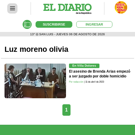
SUSCRIBIRSE
INGRESAR
13°
SAN LUIS - JUEVES 06 DE AGOSTO DE 2026
Luz moreno olivia
En Villa Dolores
El asesino de Brenda Arias empezó
a ser juzgado por doble homicidio
Por redacción
| 11 de abril de 2023
1