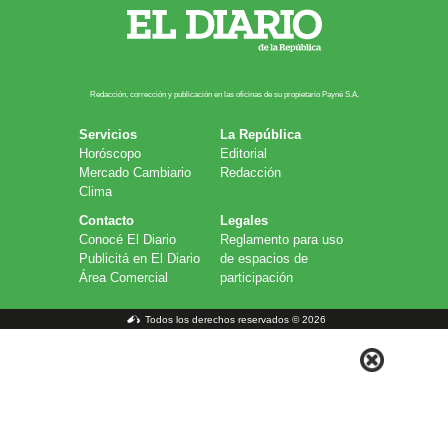
Redacción, corrección y publicación en las oficinas de su propietario Payn​é S.A.
Servicios
La República
Horóscopo
Editorial
Mercado Cambiario
Redacción
Clima
Contacto
Legales
Conocé El Diario
Reglamento para uso
Publicitá en El Diario
de espacios de
Área Comercial
participación
Todos los derechos reservados © 2026