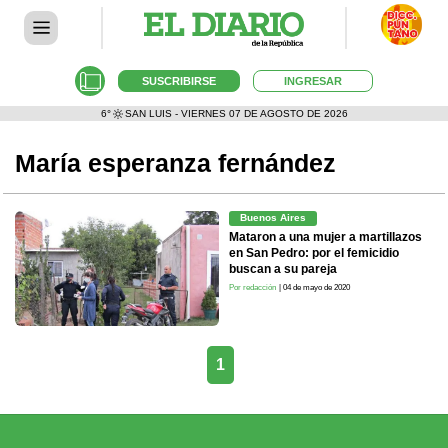
SUSCRIBIRSE
INGRESAR
6°
SAN LUIS - VIERNES 07 DE AGOSTO DE 2026
María esperanza fernández
Buenos Aires
Mataron a una mujer a martillazos
en San Pedro: por el femicidio
buscan a su pareja
Por redacción
| 04 de mayo de 2020
1