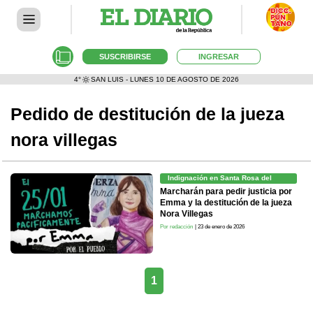
SUSCRIBIRSE
INGRESAR
4°
SAN LUIS - LUNES 10 DE AGOSTO DE 2026
Pedido de destitución de la jueza
nora villegas
Indignación en Santa Rosa del
Conlara
Marcharán para pedir justicia por
Emma y la destitución de la jueza
Nora Villegas
Por redacción
| 23 de enero de 2026
1