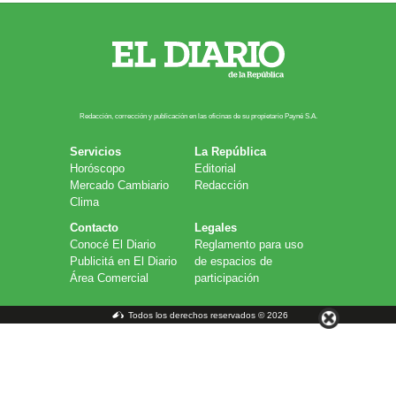
Redacción, corrección y publicación en las oficinas de su propietario Payn​é S.A.
Servicios
La República
Horóscopo
Editorial
Mercado Cambiario
Redacción
Clima
Contacto
Legales
Conocé El Diario
Reglamento para uso
Publicitá en El Diario
de espacios de
Área Comercial
participación
Todos los derechos reservados © 2026