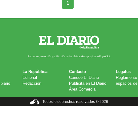
1
Redacción, corrección y publicación en las oficinas de su propietario Payn​é S.A.
La República
Contacto
Legales
Editorial
Conocé El Diario
Reglamento 
biario
Redacción
Publicitá en El Diario
espacios de 
Área Comercial
Todos los derechos reservados © 2026