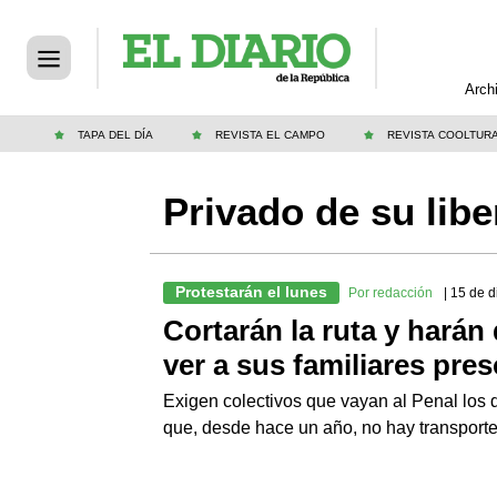
Arch
TAPA DEL DÍA
REVISTA EL CAMPO
REVISTA COOLTUR
Privado de su libe
Protestarán el lunes
Por redacción
| 15 de 
Cortarán la ruta y hará
ver a sus familiares pre
Exigen colectivos que vayan al Penal los 
que, desde hace un año, no hay transporte 