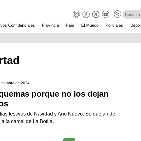
ivos Confidenciales
Provincia
País
El Mundo
Policiales
Depor
A
rtad
diciembre de 2024
n quemas porque no los dejan
sos
días festivos de Navidad y Año Nuevo. Se quejan de
a la cárcel de La Botija.