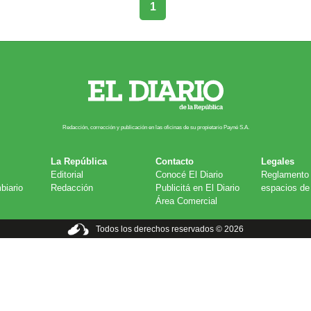
1
Redacción, corrección y publicación en las oficinas de su propietario Payn​é S.A.
La República
Contacto
Legales
Editorial
Conocé El Diario
Reglamento 
biario
Redacción
Publicitá en El Diario
espacios de 
Área Comercial
Todos los derechos reservados © 2026