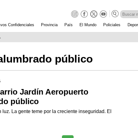
ivos Confidenciales
Provincia
País
El Mundo
Policiales
Depor
A
alumbrado público
5
arrio Jardín Aeropuerto
do público
 luz. La gente teme por la creciente inseguridad. El