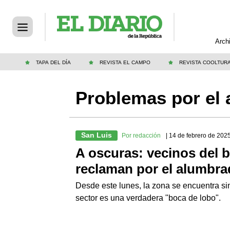
Arch
TAPA DEL DÍA
REVISTA EL CAMPO
REVISTA COOLTUR
Problemas por el 
San Luis
Por redacción
| 14 de febrero de 202
A oscuras: vecinos del b
reclaman por el alumbra
Desde este lunes, la zona se encuentra sin
sector es una verdadera "boca de lobo".