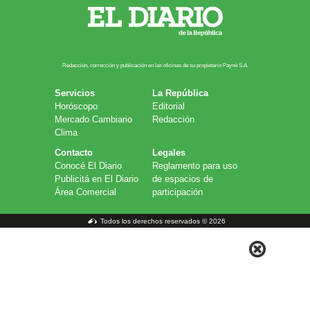
Redacción, corrección y publicación en las oficinas de su propietario Payn​é S.A.
Servicios
La República
Horóscopo
Editorial
Mercado Cambiario
Redacción
Clima
Contacto
Legales
Conocé El Diario
Reglamento para uso
Publicitá en El Diario
de espacios de
Área Comercial
participación
Todos los derechos reservados © 2026