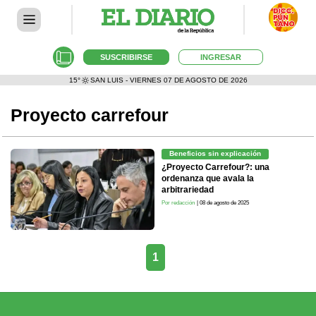
SUSCRIBIRSE
INGRESAR
15°
SAN LUIS - VIERNES 07 DE AGOSTO DE 2026
Proyecto carrefour
Beneficios sin explicación
¿Proyecto Carrefour?: una
ordenanza que avala la
arbitrariedad
Por redacción
| 08 de agosto de 2025
1