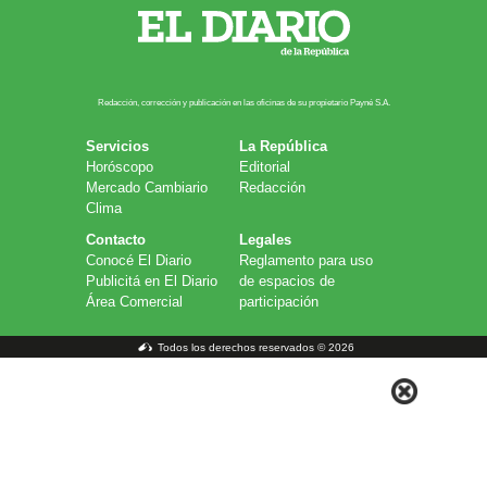
Redacción, corrección y publicación en las oficinas de su propietario Payn​é S.A.
Servicios
La República
Horóscopo
Editorial
Mercado Cambiario
Redacción
Clima
Contacto
Legales
Conocé El Diario
Reglamento para uso
Publicitá en El Diario
de espacios de
Área Comercial
participación
Todos los derechos reservados © 2026