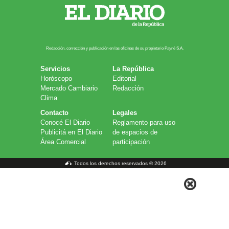
Redacción, corrección y publicación en las oficinas de su propietario Payn​é S.A.
Servicios
La República
Horóscopo
Editorial
Mercado Cambiario
Redacción
Clima
Contacto
Legales
Conocé El Diario
Reglamento para uso
Publicitá en El Diario
de espacios de
Área Comercial
participación
Todos los derechos reservados © 2026