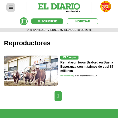
SUSCRIBIRSE
INGRESAR
9°
SAN LUIS - VIERNES 07 DE AGOSTO DE 2026
Reproductores
El Campo
Remataron toros Braford en Buena
Esperanza con máximos de casi $7
millones
Por redacción
| 27 de septiembre de 2024
1