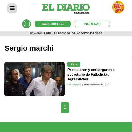
SUSCRIBIRSE
INGRESAR
8°
SAN LUIS - SABADO 08 DE AGOSTO DE 2026
Sergio marchi
País
Procesaron y embargaron al
secretario de Futbolistas
Agremiados
Por redacción
| 28 de septiembre de 2017
1