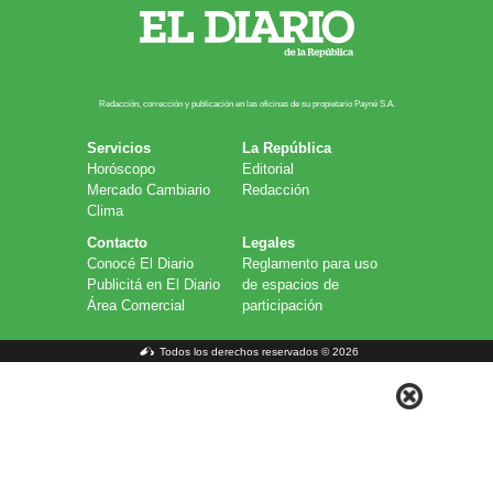
Redacción, corrección y publicación en las oficinas de su propietario Payn​é S.A.
Servicios
La República
Horóscopo
Editorial
Mercado Cambiario
Redacción
Clima
Contacto
Legales
Conocé El Diario
Reglamento para uso
Publicitá en El Diario
de espacios de
Área Comercial
participación
Todos los derechos reservados © 2026