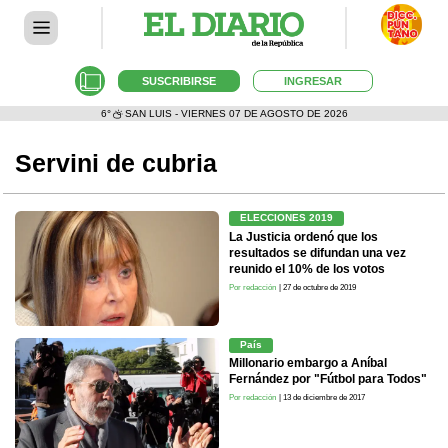
SUSCRIBIRSE
INGRESAR
6°
SAN LUIS - VIERNES 07 DE AGOSTO DE 2026
Servini de cubria
ELECCIONES 2019
La Justicia ordenó que los
resultados se difundan una vez
reunido el 10% de los votos
Por redacción
| 27 de octubre de 2019
País
Millonario embargo a Aníbal
Fernández por "Fútbol para Todos"
Por redacción
| 13 de diciembre de 2017