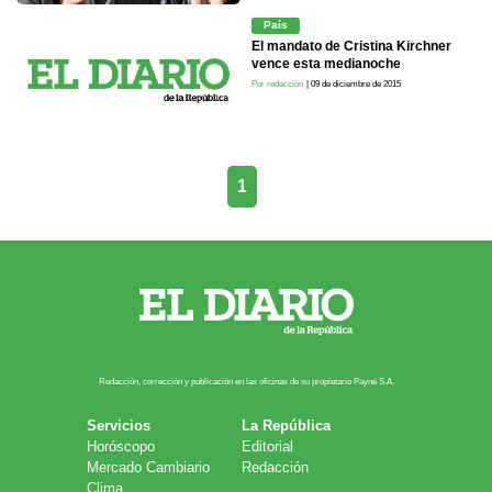
País
El mandato de Cristina Kirchner
vence esta medianoche
Por redacción
| 09 de diciembre de 2015
1
Redacción, corrección y publicación en las oficinas de su propietario Payn​é S.A.
Servicios
La República
Horóscopo
Editorial
Mercado Cambiario
Redacción
Clima