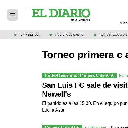
Arch
TAPA DEL DÍA
REVISTA EL CAMPO
REVISTA COOLTUR
Torneo primera c 
Fútbol femenino: Primera C de AFA
Por r
San Luis FC sale de visi
Newell's
El partido es a las 15:30. En el equipo pu
Lucila Aste.
Primera C de AFA
Por redacción
| 10 de juni