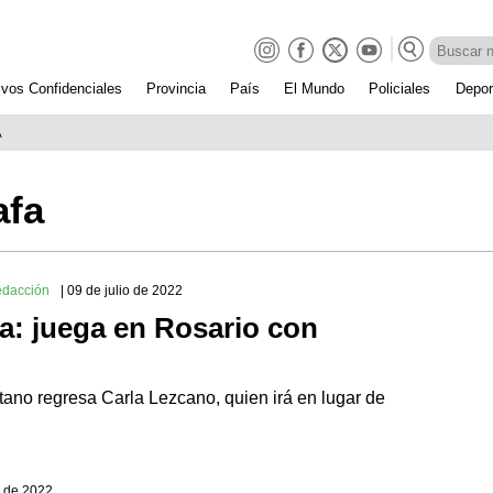
ivos Confidenciales
Provincia
País
El Mundo
Policiales
Depor
A
afa
edacción
| 09 de julio de 2022
ta: juega en Rosario con
ntano regresa Carla Lezcano, quien irá en lugar de
o de 2022