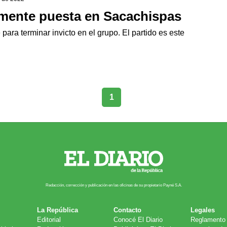
 mente puesta en Sacachispas
ara terminar invicto en el grupo. El partido es este
1
Redacción, corrección y publicación en las oficinas de su propietario Payn​é S.A.
La República
Contacto
Legales
Editorial
Conocé El Diario
Reglamento 