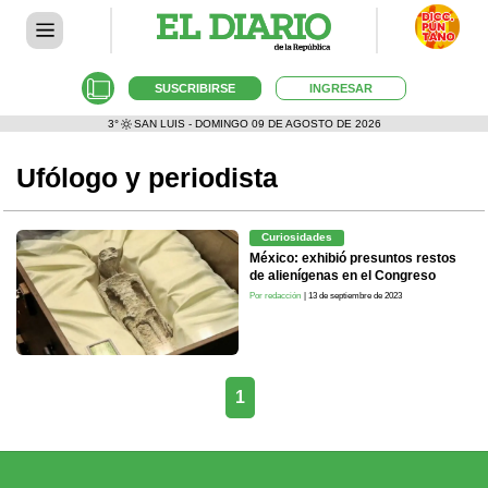
SUSCRIBIRSE
INGRESAR
3°
SAN LUIS - DOMINGO 09 DE AGOSTO DE 2026
Ufólogo y periodista
Curiosidades
México: exhibió presuntos restos
de alienígenas en el Congreso
Por redacción
| 13 de septiembre de 2023
1