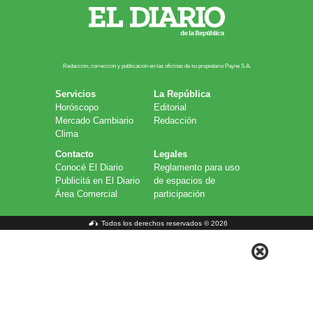
Redacción, corrección y publicación en las oficinas de su propietario Payn​é S.A.
Servicios
La República
Horóscopo
Editorial
Mercado Cambiario
Redacción
Clima
Contacto
Legales
Conocé El Diario
Reglamento para uso
Publicitá en El Diario
de espacios de
Área Comercial
participación
Todos los derechos reservados © 2026