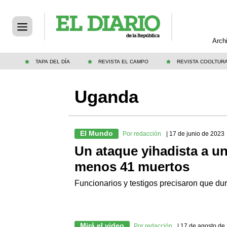
Arch
TAPA DEL DÍA
REVISTA EL CAMPO
REVISTA COOLTUR
Uganda
El Mundo
Por redacción
| 17 de junio de 2023
Un ataque yihadista a u
menos 41 muertos
Funcionarios y testigos precisaron que dura
Mirá el video
Por redacción
| 17 de agosto de