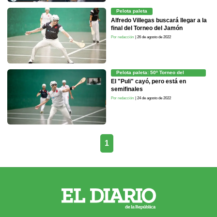
Pelota paleta
Alfredo Villegas buscará llegar a la
final del Torneo del Jamón
Por redacción
| 26 de agosto de 2022
Pelota paleta: 50º Torneo del
Jamón
El "Puli" cayó, pero está en
semifinales
Por redacción
| 24 de agosto de 2022
1