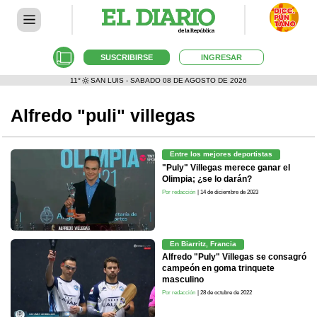
SUSCRIBIRSE
INGRESAR
11°
SAN LUIS - SABADO 08 DE AGOSTO DE 2026
Alfredo "puli" villegas
Entre los mejores deportistas
"Puly" Villegas merece ganar el
Olimpia; ¿se lo darán?
Por redacción
| 14 de diciembre de 2023
En Biarritz, Francia
Alfredo "Puly" Villegas se consagró
campeón en goma trinquete
masculino
Por redacción
| 28 de octubre de 2022