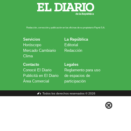
Redacción, corrección y publicación en las oficinas de su propietario Payn​é S.A.
Servicios
La República
Horóscopo
Editorial
Mercado Cambiario
Redacción
Clima
Contacto
Legales
Conocé El Diario
Reglamento para uso
Publicitá en El Diario
de espacios de
Área Comercial
participación
Todos los derechos reservados © 2026