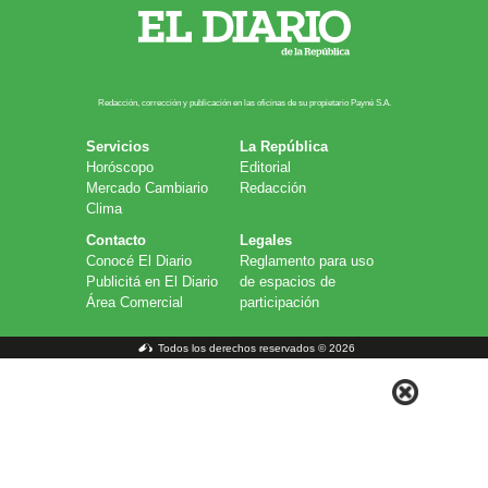
Redacción, corrección y publicación en las oficinas de su propietario Payn​é S.A.
Servicios
La República
Horóscopo
Editorial
Mercado Cambiario
Redacción
Clima
Contacto
Legales
Conocé El Diario
Reglamento para uso
Publicitá en El Diario
de espacios de
Área Comercial
participación
Todos los derechos reservados © 2026