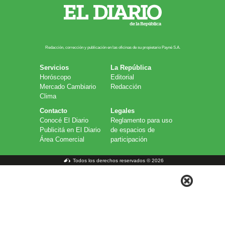
Redacción, corrección y publicación en las oficinas de su propietario Payn​é S.A.
Servicios
La República
Horóscopo
Editorial
Mercado Cambiario
Redacción
Clima
Contacto
Legales
Conocé El Diario
Reglamento para uso
Publicitá en El Diario
de espacios de
Área Comercial
participación
Todos los derechos reservados © 2026