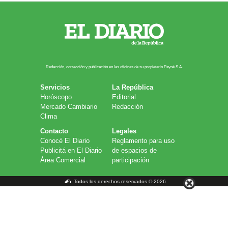
Redacción, corrección y publicación en las oficinas de su propietario Payn​é S.A.
Servicios
La República
Horóscopo
Editorial
Mercado Cambiario
Redacción
Clima
Contacto
Legales
Conocé El Diario
Reglamento para uso
Publicitá en El Diario
de espacios de
Área Comercial
participación
Todos los derechos reservados © 2026