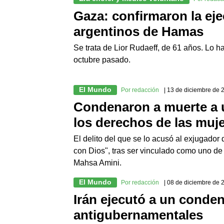
Gaza: confirmaron la ej
argentinos de Hamas
Se trata de Lior Rudaeff, de 61 años. Lo h
octubre pasado.
El Mundo
Por redacción
| 13 de diciembre de 
Condenaron a muerte a un
los derechos de las muj
El delito del que se lo acusó al exjugador
con Dios", tras ser vinculado como uno de 
Mahsa Amini.
El Mundo
Por redacción
| 08 de diciembre de 
Irán ejecutó a un conden
antigubernamentales