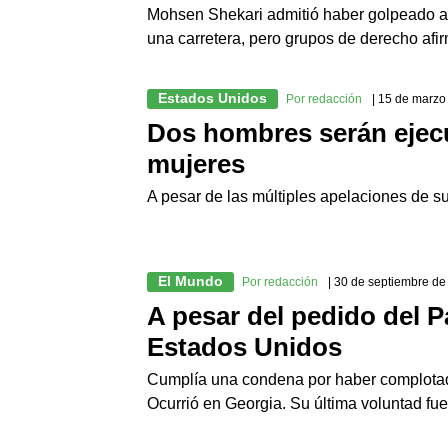
Mohsen Shekari admitió haber golpeado a 
una carretera, pero grupos de derecho afir
Estados Unidos
Por redacción
| 15 de marzo
Dos hombres serán ejec
mujeres
A pesar de las múltiples apelaciones de s
El Mundo
Por redacción
| 30 de septiembre d
A pesar del pedido del P
Estados Unidos
Cumplía una condena por haber complotad
Ocurrió en Georgia. Su última voluntad fue