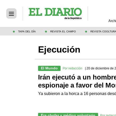
Arch
TAPA DEL DÍA
REVISTA EL CAMPO
REVISTA COOLTUR
Ejecución
El Mundo
Por redacción
| 20 de diciembre de 
Irán ejecutó a un hombr
espionaje a favor del M
Ya subieron a la horca a 16 personas des
Era chofer y médico voluntario
Por redacc