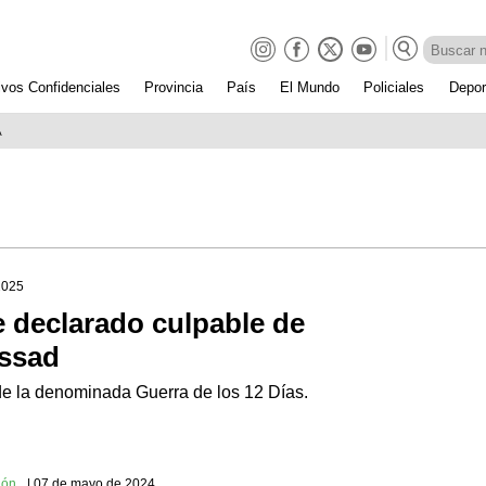
ivos Confidenciales
Provincia
País
El Mundo
Policiales
Depor
A
2025
e declarado culpable de
ossad
de la denominada Guerra de los 12 Días.
ión
| 07 de mayo de 2024