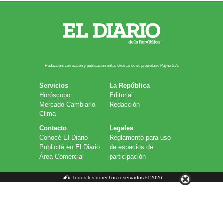
Redacción, corrección y publicación en las oficinas de su propietario Payn​é S.A.
Servicios
La República
Horóscopo
Editorial
Mercado Cambiario
Redacción
Clima
Contacto
Legales
Conocé El Diario
Reglamento para uso
Publicitá en El Diario
de espacios de
Área Comercial
participación
Todos los derechos reservados © 2026