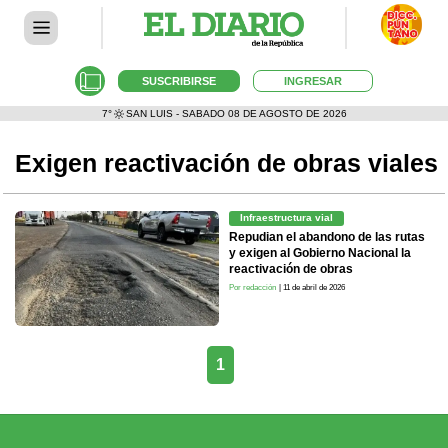
SUSCRIBIRSE
INGRESAR
7°
SAN LUIS - SABADO 08 DE AGOSTO DE 2026
Exigen reactivación de obras viales
Infraestructura vial
Repudian el abandono de las rutas
y exigen al Gobierno Nacional la
reactivación de obras
Por redacción
| 11 de abril de 2026
1