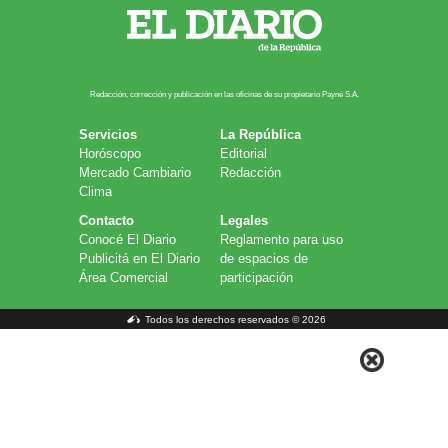
Redacción, corrección y publicación en las oficinas de su propietario Payn​é S.A.
Servicios
La República
Horóscopo
Editorial
Mercado Cambiario
Redacción
Clima
Contacto
Legales
Conocé El Diario
Reglamento para uso
Publicitá en El Diario
de espacios de
Área Comercial
participación
Todos los derechos reservados © 2026