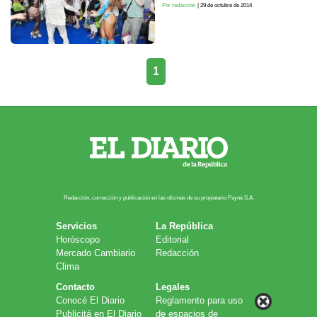
Por redacción
| 29 de octubre de 2014
1
Redacción, corrección y publicación en las oficinas de su propietario Payn​é S.A.
Servicios
La República
Horóscopo
Editorial
Mercado Cambiario
Redacción
Clima
Contacto
Legales
Conocé El Diario
Reglamento para uso
Publicitá en El Diario
de espacios de