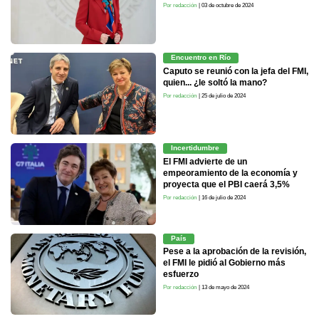
Por redacción
| 03 de octubre de 2024
Encuentro en Río
Caputo se reunió con la jefa del FMI,
quien... ¿le soltó la mano?
Por redacción
| 25 de julio de 2024
Incertidumbre
El FMI advierte de un
empeoramiento de la economía y
proyecta que el PBI caerá 3,5%
Por redacción
| 16 de julio de 2024
País
Pese a la aprobación de la revisión,
el FMI le pidió al Gobierno más
esfuerzo
Por redacción
| 13 de mayo de 2024