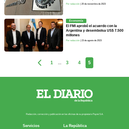
Por redacción
| 20 de noviembre de 2023
Economía
El FMI aprobó el acuerdo con la
Argentina y desembolsa US$ 7.500
millones
Por redacción
| 23 de agosto de 2023
1
...
3
4
5
Redacción, corrección y publicación en las oficinas de su propietario Payn​é S.A.
Servicios
La República