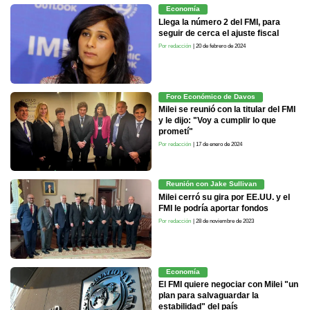
Economía
Llega la número 2 del FMI, para
seguir de cerca el ajuste fiscal
Por redacción
| 20 de febrero de 2024
Foro Económico de Davos
Milei se reunió con la titular del FMI
y le dijo: "Voy a cumplir lo que
prometí"
Por redacción
| 17 de enero de 2024
Reunión con Jake Sullivan
Milei cerró su gira por EE.UU. y el
FMI le podría aportar fondos
Por redacción
| 28 de noviembre de 2023
Economía
El FMI quiere negociar con Milei "un
plan para salvaguardar la
estabilidad" del país