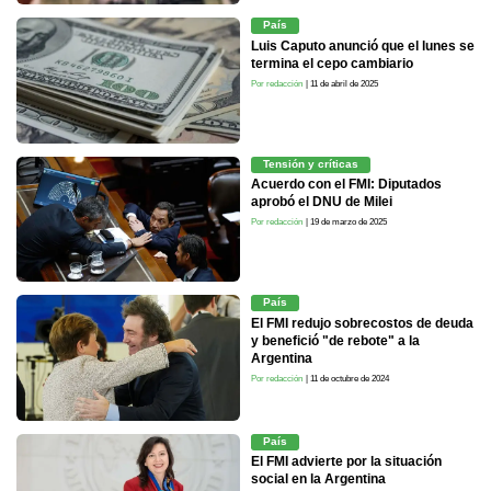
País
Luis Caputo anunció que el lunes se
termina el cepo cambiario
Por redacción
| 11 de abril de 2025
Tensión y críticas
Acuerdo con el FMI: Diputados
aprobó el DNU de Milei
Por redacción
| 19 de marzo de 2025
País
El FMI redujo sobrecostos de deuda
y benefició "de rebote" a la
Argentina
Por redacción
| 11 de octubre de 2024
País
El FMI advierte por la situación
social en la Argentina