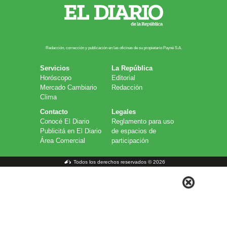
Redacción, corrección y publicación en las oficinas de su propietario Payn​é S.A.
Servicios
La República
Horóscopo
Editorial
Mercado Cambiario
Redacción
Clima
Contacto
Legales
Conocé El Diario
Reglamento para uso
Publicitá en El Diario
de espacios de
Área Comercial
participación
Todos los derechos reservados © 2026