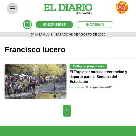
SUSCRIBIRSE
INGRESAR
5°
SAN LUIS - SABADO 08 DE AGOSTO DE 2026
Francisco lucero
Múltiples propuestas
El Trapiche: música, recreación y
deporte para la Semana del
Estudiante
Por redacción
| 16 de septiembre de 2025
1