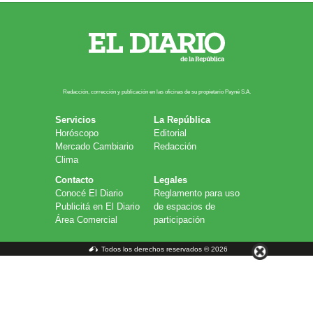
Redacción, corrección y publicación en las oficinas de su propietario Payn​é S.A.
Servicios
La República
Horóscopo
Editorial
Mercado Cambiario
Redacción
Clima
Contacto
Legales
Conocé El Diario
Reglamento para uso
Publicitá en El Diario
de espacios de
Área Comercial
participación
Todos los derechos reservados © 2026