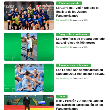
Plata, asegurada
La Garra de Ayelén Rosalez es
finalista de los Juegos
Panamericanos
Por redacción
| 28 de octubre de 2023
Juegos Panamericanos
Leandro Paris se prepara con todo
para el relevo 4x400 metros
Por redacción
| 28 de octubre de 2023
Panamericanos: hockey
Las Leonas son semifinalistas en
Santiago 2023 tras golear a EE.UU.
Por redacción
| 28 de octubre de 2023
Judo
Keisy Perafán y Agustina Lahiton
finalizaron su participación en los
Panamericanos