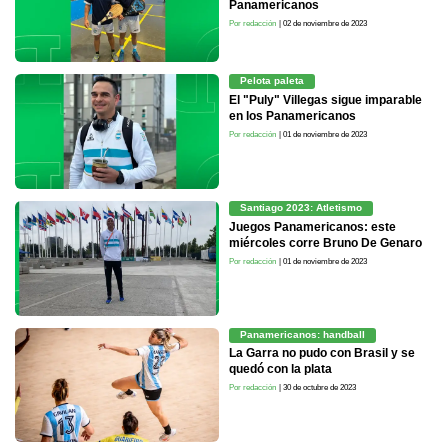
Panamericanos
Por redacción
| 02 de noviembre de 2023
Pelota paleta
El "Puly" Villegas sigue imparable
en los Panamericanos
Por redacción
| 01 de noviembre de 2023
Santiago 2023: Atletismo
Juegos Panamericanos: este
miércoles corre Bruno De Genaro
Por redacción
| 01 de noviembre de 2023
Panamericanos: handball
La Garra no pudo con Brasil y se
quedó con la plata
Por redacción
| 30 de octubre de 2023