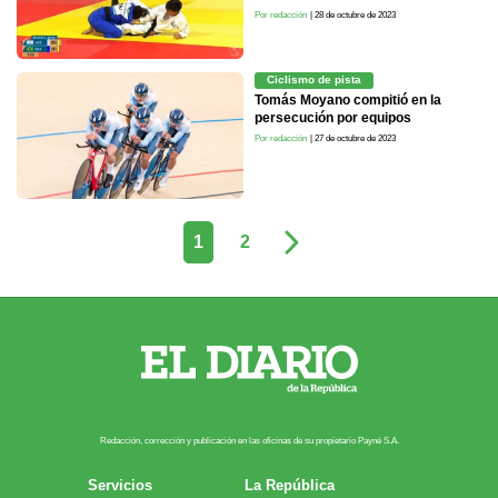
Por redacción
| 28 de octubre de 2023
Ciclismo de pista
Tomás Moyano compitió en la
persecución por equipos
Por redacción
| 27 de octubre de 2023
1
2
Redacción, corrección y publicación en las oficinas de su propietario Payn​é S.A.
Servicios
La República