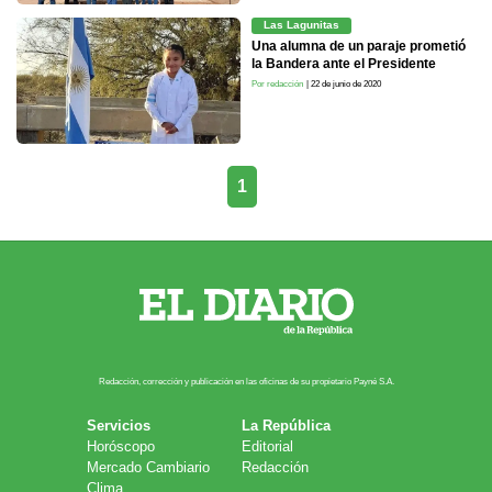
Las Lagunitas
Una alumna de un paraje prometió
la Bandera ante el Presidente
Por redacción
| 22 de junio de 2020
1
Redacción, corrección y publicación en las oficinas de su propietario Payn​é S.A.
Servicios
La República
Horóscopo
Editorial
Mercado Cambiario
Redacción
Clima