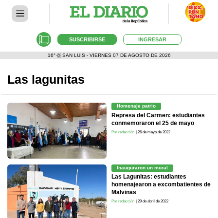
SUSCRIBIRSE
INGRESAR
16°
SAN LUIS - VIERNES 07 DE AGOSTO DE 2026
Las lagunitas
Homenaje patrio
Represa del Carmen: estudiantes
conmemoraron el 25 de mayo
Por redacción
| 26 de mayo de 2022
Inauguraron un mural
Las Lagunitas: estudiantes
homenajearon a excombatientes de
Malvinas
Por redacción
| 29 de abril de 2022