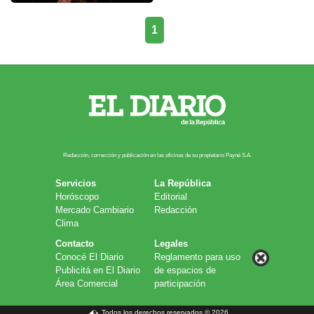
1
Redacción, corrección y publicación en las oficinas de su propietario Payn​é S.A.
Servicios
La República
Horóscopo
Editorial
Mercado Cambiario
Redacción
Clima
Contacto
Legales
Conocé El Diario
Reglamento para uso
Publicitá en El Diario
de espacios de
Área Comercial
participación
Todos los derechos reservados © 2026