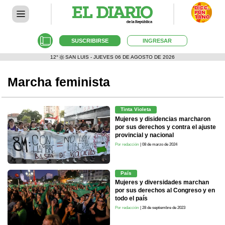
SUSCRIBIRSE
INGRESAR
12°
SAN LUIS - JUEVES 06 DE AGOSTO DE 2026
Marcha feminista
Tinta Violeta
Mujeres y disidencias marcharon
por sus derechos y contra el ajuste
provincial y nacional
Por redacción
| 08 de marzo de 2024
País
Mujeres y diversidades marchan
por sus derechos al Congreso y en
todo el país
Por redacción
| 28 de septiembre de 2023