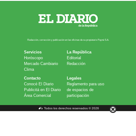
Redacción, corrección y publicación en las oficinas de su propietario Payn​é S.A.
Servicios
La República
Horóscopo
Editorial
Mercado Cambiario
Redacción
Clima
Contacto
Legales
Conocé El Diario
Reglamento para uso
Publicitá en El Diario
de espacios de
Área Comercial
participación
Todos los derechos reservados © 2026