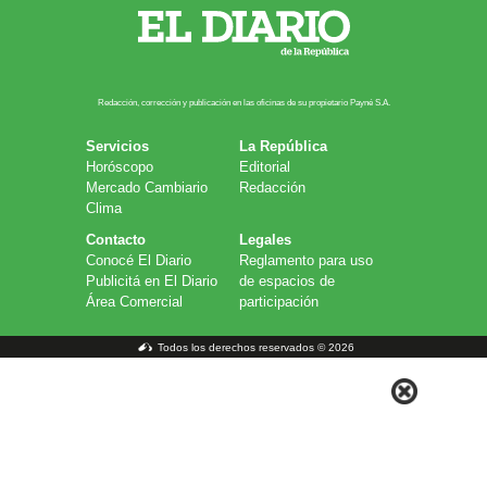
Redacción, corrección y publicación en las oficinas de su propietario Payn​é S.A.
Servicios
La República
Horóscopo
Editorial
Mercado Cambiario
Redacción
Clima
Contacto
Legales
Conocé El Diario
Reglamento para uso
Publicitá en El Diario
de espacios de
Área Comercial
participación
Todos los derechos reservados © 2026