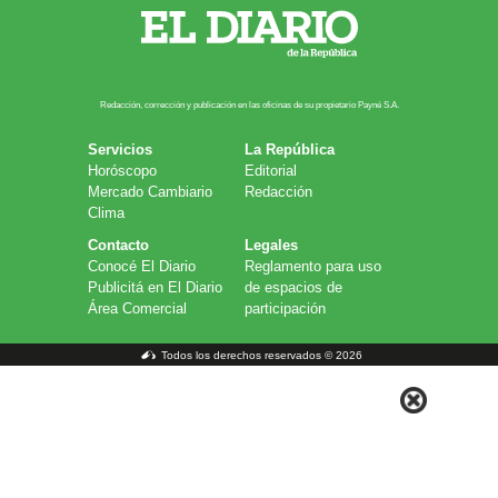
Redacción, corrección y publicación en las oficinas de su propietario Payn​é S.A.
Servicios
La República
Horóscopo
Editorial
Mercado Cambiario
Redacción
Clima
Contacto
Legales
Conocé El Diario
Reglamento para uso
Publicitá en El Diario
de espacios de
Área Comercial
participación
Todos los derechos reservados © 2026