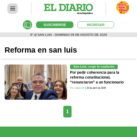
SUSCRIBIRSE
INGRESAR
6°
SAN LUIS - DOMINGO 09 DE AGOSTO DE 2026
Reforma en san luis
San Luis: cruje la coalición
Por pedir coherencia para la
reforma constitucional,
“renunciaron” a un funcionario
Por redacción
| 10 de abril de 2026
1