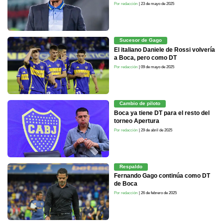
Por redacción
| 23 de mayo de 2025
Sucesor de Gago
El italiano Daniele de Rossi volvería
a Boca, pero como DT
Por redacción
| 09 de mayo de 2025
Cambio de piloto
Boca ya tiene DT para el resto del
torneo Apertura
Por redacción
| 29 de abril de 2025
Respaldo
Fernando Gago continúa como DT
de Boca
Por redacción
| 26 de febrero de 2025