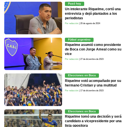
Pasó hoy
Un intolerante Riquelme, cortó una
entrevista y dejó plantados a los
periodistas
Por redacción
| 20 de agosto de 2024
Fútbol argentino
Riquelme asumió como presidente
de Boca con Jorge Ameal como su
vice
Por redacción
| 27 de diciembre de 2023
Elecciones en Boca
Riquelme votó acompañado por su
hermano Cristian y una multitud
Por redacción
| 17 de diciembre de 2023
Elecciones en Boca
Riquelme tomó una decisión y será
candidato a vicepresidente por una
lista opositora