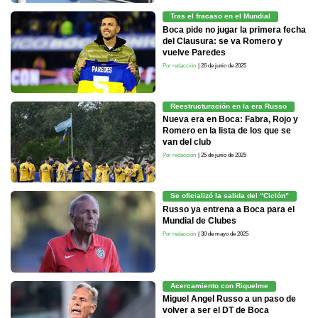
Tras el fracaso en el Mundial
Boca pide no jugar la primera fecha
del Clausura: se va Romero y
vuelve Paredes
Por redacción
| 26 de junio de 2025
Reestructuración en la era Russo
Nueva era en Boca: Fabra, Rojo y
Romero en la lista de los que se
van del club
Por redacción
| 25 de junio de 2025
Se oficializó la salida del “Ciclón”
Russo ya entrena a Boca para el
Mundial de Clubes
Por redacción
| 30 de mayo de 2025
Acercamiento con Riquelme
Miguel Angel Russo a un paso de
volver a ser el DT de Boca