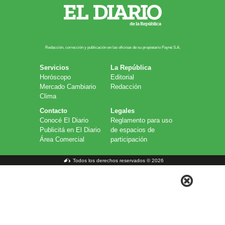
Redacción, corrección y publicación en las oficinas de su propietario Payn​é S.A.
Servicios
La República
Horóscopo
Editorial
Mercado Cambiario
Redacción
Clima
Contacto
Legales
Conocé El Diario
Reglamento para uso
Publicitá en El Diario
de espacios de
Área Comercial
participación
Todos los derechos reservados © 2026