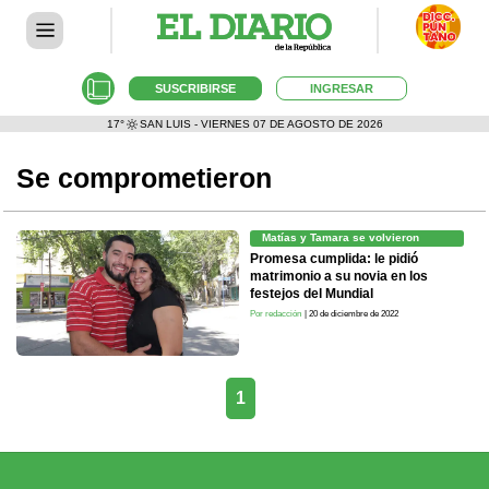
SUSCRIBIRSE
INGRESAR
17°
SAN LUIS - VIERNES 07 DE AGOSTO DE 2026
Se comprometieron
Matías y Tamara se volvieron
virales
Promesa cumplida: le pidió
matrimonio a su novia en los
festejos del Mundial
Por redacción
| 20 de diciembre de 2022
1