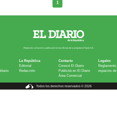
1
Redacción, corrección y publicación en las oficinas de su propietario Payn​é S.A.
La República
Contacto
Legales
Editorial
Conocé El Diario
Reglamento 
biario
Redacción
Publicitá en El Diario
espacios de 
Área Comercial
Todos los derechos reservados © 2026