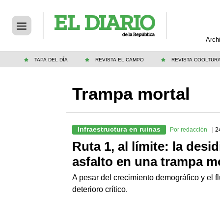
Arch
TAPA DEL DÍA
REVISTA EL CAMPO
REVISTA COOLTUR
Trampa mortal
Infraestructura en ruinas
Por redacción
| 2
Ruta 1, al límite: la desi
asfalto en una trampa m
A pesar del crecimiento demográfico y el fl
deterioro crítico.