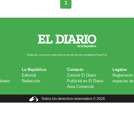
1
Redacción, corrección y publicación en las oficinas de su propietario Payn​é S.A.
La República
Contacto
Legales
Editorial
Conocé El Diario
Reglamento 
biario
Redacción
Publicitá en El Diario
espacios de 
Área Comercial
Todos los derechos reservados © 2026